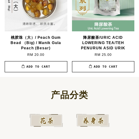
桃胶珠（大）/ Peach Gum
降尿酸茶/URIC ACID
Bead （Big) / Manik Gula
LOWERING TEA/TEH
Peach (Besar)
PENURUN ASID URIK
RM 20.00
RM 25.00
ADD TO CART
ADD TO CART
产品分类